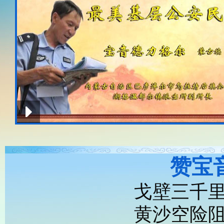
赞宝
戈壁三千
黄沙空险