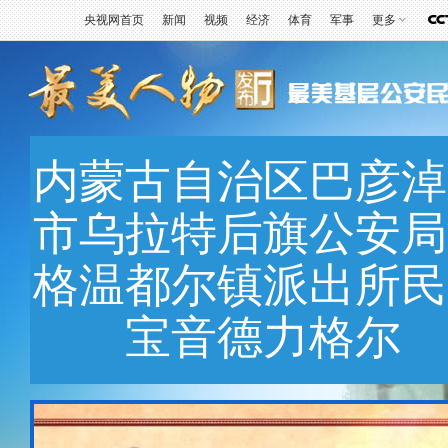
央视网首页
新闻
视频
经济
体育
军事
更多
内蒙古自治区巴彦淖
市乌拉特后旗公安局
格温都尔镇派出所民
宝音德力格尔