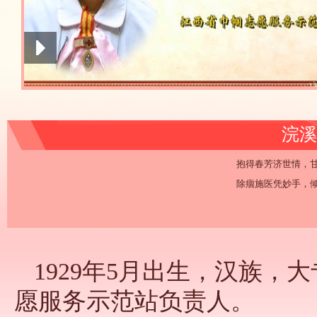
浣溪
抱得春芳济世情，
除痼施医凭妙手，
1929年5月出生，汉族
愿服务示范站负责人。