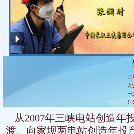
三
金
一
只
从2007年三峡电站创造年投
渡、向家坝两电站创造年投产