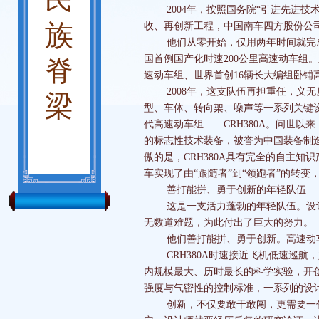
2004年，按照国务院“引进先进技
族
收、再创新工程，中国南车四方股份公
他们从零开始，仅用两年时间就完成了
国首例国产化时速200公里高速动车组。
脊
速动车组、世界首创16辆长大编组卧
2008年，这支队伍再担重任，义无
梁
型、车体、转向架、噪声等一系列关键设
代高速动车组——CRH380A。问世以
的标志性技术装备，被誉为中国装备制造业自
傲的是，CRH380A具有完全的自主知
车实现了由“跟随者”到“领跑者”的转
善打能拼、勇于创新的年轻队伍
这是一支活力蓬勃的年轻队伍。设计师
无数道难题，为此付出了巨大的努力。
他们善打能拼、勇于创新。高速动车组
CRH380A时速接近飞机低速巡航
内规模最大、历时最长的科学实验，开
强度与气密性的控制标准，一系列的设计
创新，不仅要敢干敢闯，更需要一份