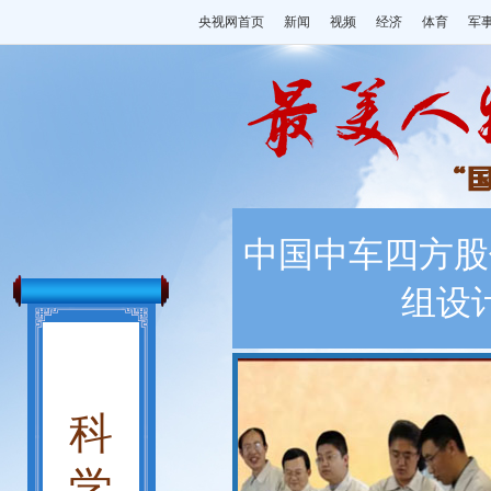
央视网首页
新闻
视频
经济
体育
军
中国中车四方股
组设
科
学