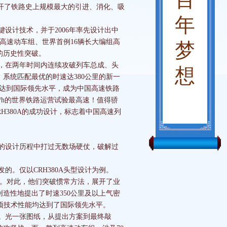
开了铁路史上规模最大的引进、消化、吸
年
计技术，并于2006年率先设计出中
里高速动车组、世界首例16辆长大编组高
梦
的历史性突破。
，在两年时间内连续攻破列车总成、头
想
系统匹配最优的时速达380公里的新一
能均达到国际领先水平，成为中国高速铁路
km/h的世界铁路运营试验最高速！值得骄
RH380A的成功设计，标志着中国高速列
的设计历程中打过无数场硬仗，破解过
。仅以CRH380A头型设计为例。
机。对此，他们突破惯常方法，展开了业
造性地提出了时速350公里及以上气密
各项技术性能均达到了国际领先水平。
。光一张图纸，从提出方案到最终敲