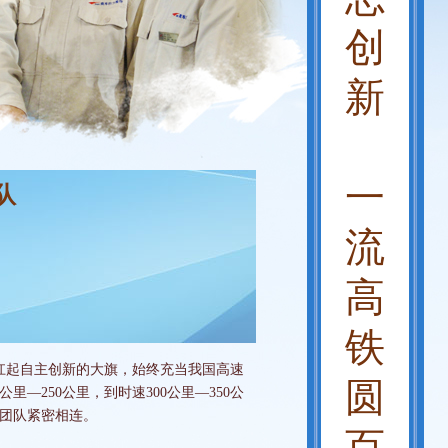
创
新
一
队
流
高
铁
扛起自主创新的大旗，始终充当我国高速
圆
250公里，到时速300公里—350公
个团队紧密相连。
百