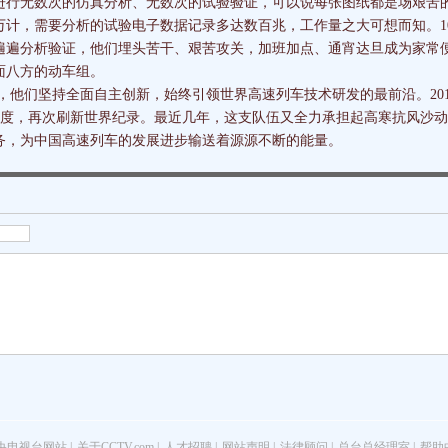
进行无数次的仿真分析、无数次的试验验证，可以说每张图纸都是场艰苦的
万计，需要分析的试验电子数据记录多达数百兆，工作量之大可想而知。1
遍遍分析验证，他们埋头苦干、艰苦攻关，加班加点、通宵达旦成为家常
面八方的动车组。
们坚持全面自主创新，始终引领世界高速列车技术研发的最前沿。201
h的速度，再次刷新世界纪录。最近几年，这支队伍又全力承担起高寒抗风沙
务，为中国高速列车的发展进步输送着源源不断的能量。
央电视台网站
|
关于CCTV.com
|
人才招聘
|
网站声明
|
法律顾问
|
总台总经理室
|
帮助