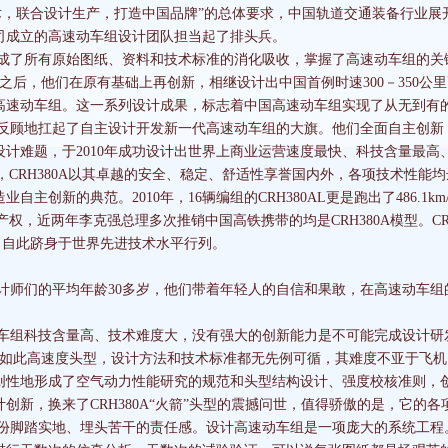
术，联合设计生产，打造中国品牌”的总体要求，中国轨道交通装备行业展
司成立的高速动车组设计团队担当起了排头兵。
所有原始图纸、资料和技术标准的消化吸收，掌握了高速动车组的关键设
之后，他们在原有基础上再创新，相继设计出中国首例时速300－350公
铺高速动车组。这一系列设计成果，标志着中国高速动车组实现了从无到有
反顾地扛起了自主设计开发新一代高速动车组的大旗。他们全面自主创新
计难题，于2010年成功设计出世界上商业运营速度最快、科技含量最高、
来，CRH380A以其卓越的安全、稳定、舒适性享誉国内外，各项技术性
主创新的典范。2010年，16辆编组的CRH380AL更是跑出了486.1
识产权，近两年李克强总理多次推销中国高铁携带的均是CRH380A模型。C
变，自此跻身于世界先进技术水平行列。
们的平均年龄30多岁，他们带着年轻人的自信和果敢，在高速动车组
科技含量高、技术难度大，没有强大的创新能力是不可能完成设计研发的
，如此高速度头型，设计方法和技术标准都无先例可循，其难度不亚于飞
创性地形成了空气动力性能研究的规范和头型结构设计、强度校核准则，创
创新，换来了CRH380A“火箭”头型的震撼问世，值得骄傲的是，它的
脚踏实地、埋头苦干的责任感。设计高速动车组是一项庞大的系统工程