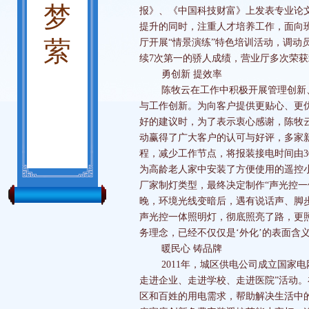
梦
报》、《中国科技财富》上发表专业论文
提升的同时，注重人才培养工作，面向
萦
厅开展“情景演练”特色培训活动，调
续7次第一的骄人成绩，营业厅多次荣获
勇创新 提效率
陈牧云在工作中积极开展管理创新、技术
与工作创新。为向客户提供更贴心、更
好的建议时，为了表示衷心感谢，陈牧
动赢得了广大客户的认可与好评，多家
程，减少工作节点，将报装接电时间由
为高龄老人家中安装了方便使用的遥控
厂家制灯类型，最终决定制作“声光控
晚，环境光线变暗后，遇有说话声、脚步
声光控一体照明灯，彻底照亮了路，更照
务理念，已经不仅仅是‘外化’的表面含义
暖民心 铸品牌
2011年，城区供电公司成立国家电
走进企业、走进学校、走进医院”活动
区和百姓的用电需求，帮助解决生活中的