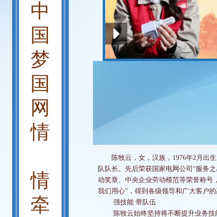
中
国
梦
国
网
情
陈牧云，女，汉族，1976年2月
队队长。先后荣获国家电网公司“服务之
情
动奖章、中央企业劳动模范等荣誉称号，
我们用心”，得到各级领导和广大客户的
牵
强技能 带队伍
陈牧云始终坚持将不断提升业务技能