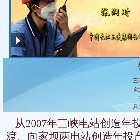
三
金
一
只
从2007年三峡电站创造年投
渡、向家坝两电站创造年投产