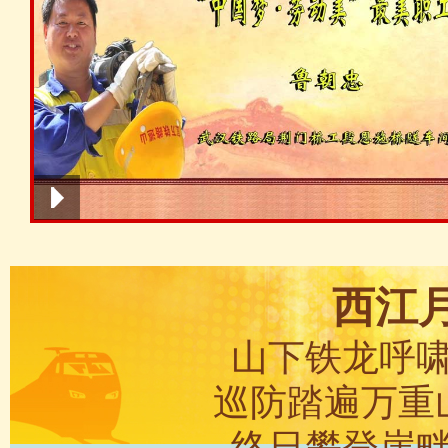
西江
山下铁龙呼
巡防踏遍万重
终日攀登崖