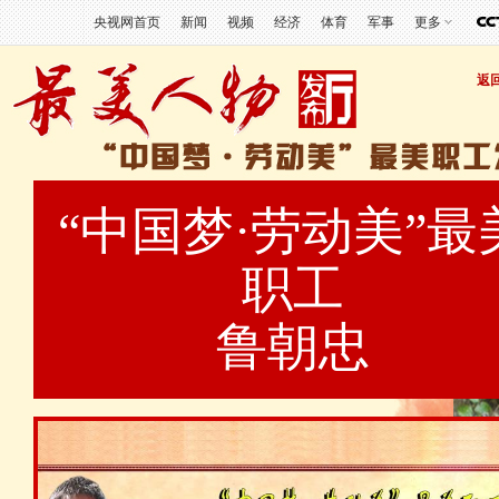
央视网首页
新闻
视频
经济
体育
军事
更多
返
“中国梦·劳动美”最
职工
鲁朝忠