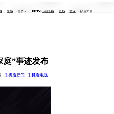
育
军事
更多
节目官网
直播
栏目
频道大全
家庭”事迹发布
 |
手机看新闻
|
手机看电视