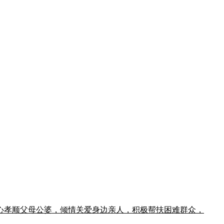
心孝顺父母公婆，倾情关爱身边亲人，积极帮扶困难群众，