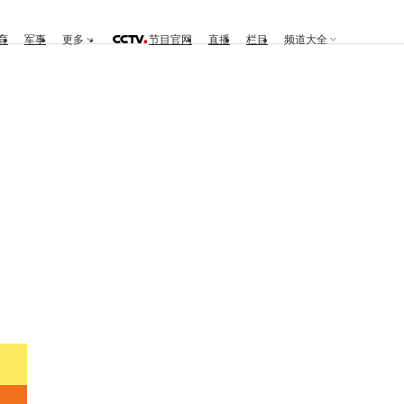
育
军事
更多
节目官网
直播
栏目
频道大全