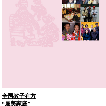
全国教子有方
“最美家庭”