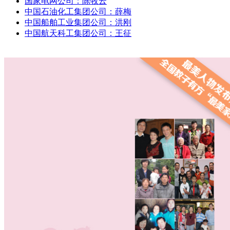
国家电网公司：陈牧云
中国石油化工集团公司：薛梅
中国船舶工业集团公司：洪刚
中国航天科工集团公司：王征