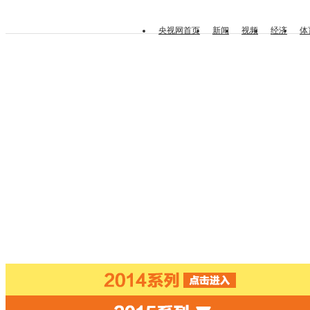
央视网首页
新闻
视频
经济
体